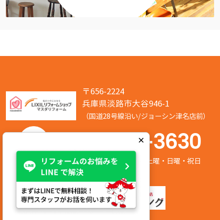
〒656-2224
兵庫県淡路市大谷946-1
（国道28号線沿い/ジョーシン津名店前）
050-7586-3630
×
営業時間:8:00～17:00 定休日:第2/第4土曜・日曜・祝日