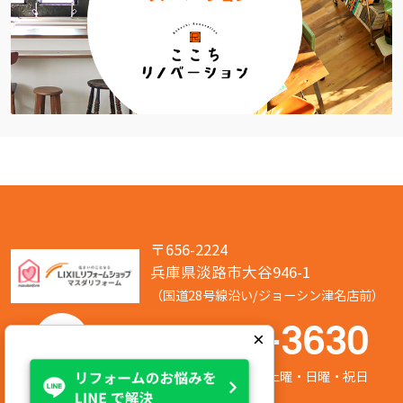
〒656-2224
兵庫県淡路市大谷946-1
（国道28号線沿い/ジョーシン津名店前）
050-7586-3630
×
営業時間:8:00～17:00 定休日:第2/第4土曜・日曜・祝日