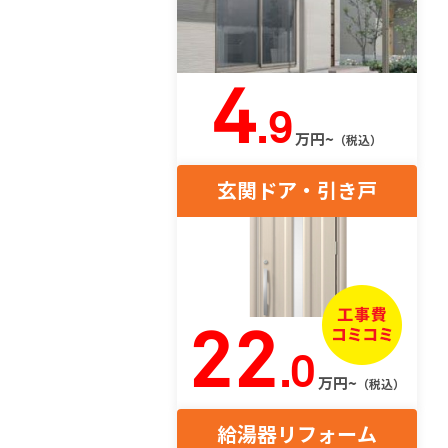
4
.9
万円~
（税込）
玄関ドア・引き戸
22
.0
万円~
（税込）
給湯器リフォーム