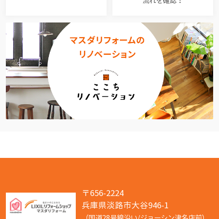
流れを確認！
〒656-2224
兵庫県淡路市大谷946-1
（国道28号線沿い/ジョーシン津名店前）