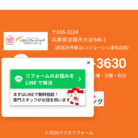
〒656-2224
兵庫県淡路市大谷946-1
（国道28号線沿い/ジョーシン津名店前）
050-7586-3630
×
営業時間:8:00～17:00 定休日:第2/第4土曜・日曜・祝日
©
2026マスダリフォーム