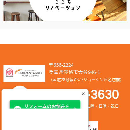
〒656-2224
兵庫県淡路市大谷946-1
（国道28号線沿い/ジョーシン津名店前）
050-7586-3630
×
営業時間:8:00～17:00 定休日:第2/第4土曜・日曜・祝日