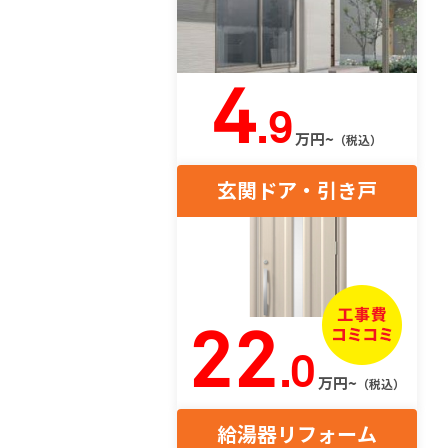
4
.9
万円~
（税込）
玄関ドア・引き戸
22
.0
万円~
（税込）
給湯器リフォーム