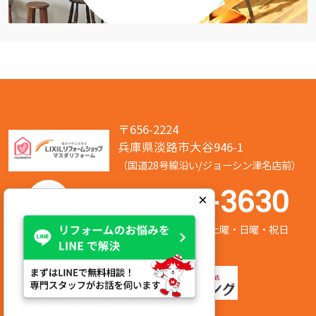
〒656-2224
兵庫県淡路市大谷946-1
（国道28号線沿い/ジョーシン津名店前）
050-7586-3630
×
営業時間:8:00～17:00 定休日:第2/第4土曜・日曜・祝日