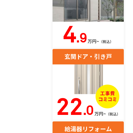
4
.9
万円~
（税込）
玄関ドア・引き戸
22
.0
万円~
（税込）
給湯器リフォーム