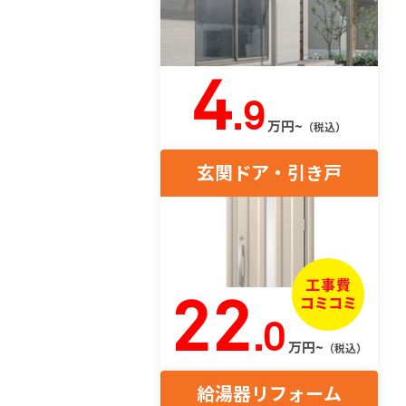
4
.9
万円~
（税込）
玄関ドア・引き戸
22
.0
万円~
（税込）
給湯器リフォーム