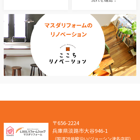
〒656-2224
兵庫県淡路市大谷946-1
（国道28号線沿い/ジョーシン津名店前）