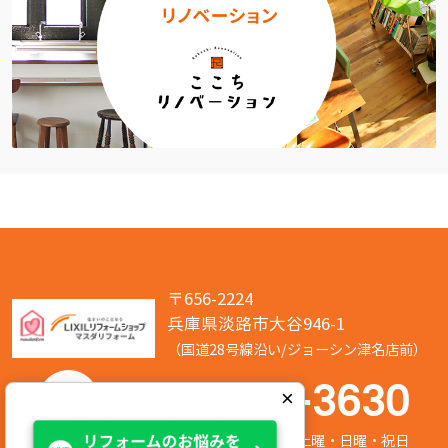
〒656-2224
兵庫県淡路市大谷946-1
（国道28号線沿い/ジョーシン津名店前）
050-7586-3630
×
営業時間:8:00～17:00 定休日:第2/第4土曜・日曜・祝日