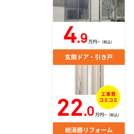
4
.9
万円~
（税込）
玄関ドア・引き戸
22
.0
万円~
（税込）
給湯器リフォーム