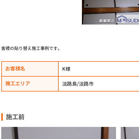
客襖の貼り替え施工事例です。
お客様名
K様
施工エリア
淡路島/淡路市
施工前