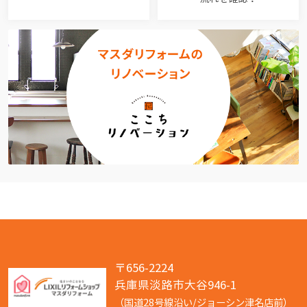
〒656-2224
兵庫県淡路市大谷946-1
（国道28号線沿い/ジョーシン津名店前）