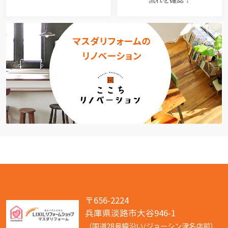
〒656-2224
兵庫県淡路市大谷946-1
（国道28号線沿い/ジョーシン津名店前）