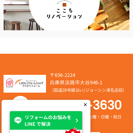
〒656-2224
兵庫県淡路市大谷946-1
（国道28号線沿い/ジョーシン津名店前）
050-7586-3630
×
営業時間:8:00～17:00 定休日:第2/第4土曜・日曜・祝日