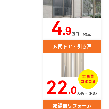
4
.9
万円~
（税込）
玄関ドア・引き戸
22
.0
万円~
（税込）
給湯器リフォーム