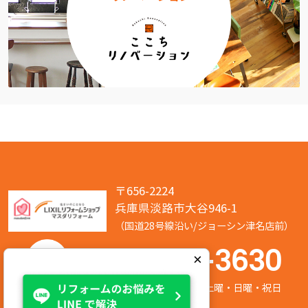
〒656-2224
兵庫県淡路市大谷946-1
（国道28号線沿い/ジョーシン津名店前）
050-7586-3630
×
営業時間:8:00～17:00 定休日:第2/第4土曜・日曜・祝日