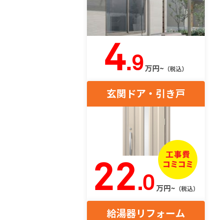
4
.9
万円~
（税込）
玄関ドア・引き戸
22
.0
万円~
（税込）
給湯器リフォーム