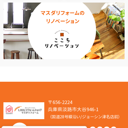
〒656-2224
兵庫県淡路市大谷946-1
（国道28号線沿い/ジョーシン津名店前）