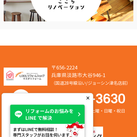
〒656-2224
兵庫県淡路市大谷946-1
（国道28号線沿い/ジョーシン津名店前）
050-7586-3630
×
営業時間:8:00～17:00 定休日:第2/第4土曜・日曜・祝日