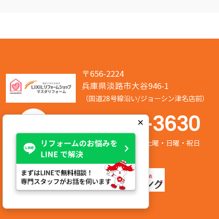
〒656-2224
兵庫県淡路市大谷946-1
（国道28号線沿い/ジョーシン津名店前）
050-7586-3630
×
営業時間:8:00～17:00 定休日:第2/第4土曜・日曜・祝日