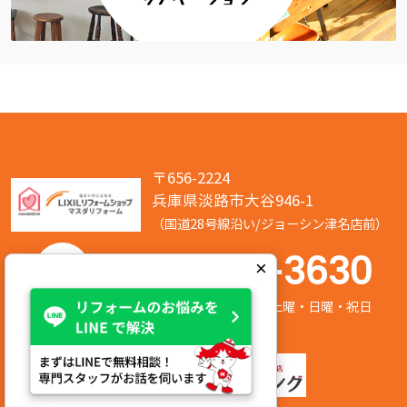
〒656-2224
兵庫県淡路市大谷946-1
（国道28号線沿い/ジョーシン津名店前）
050-7586-3630
×
営業時間:8:00～17:00 定休日:第2/第4土曜・日曜・祝日