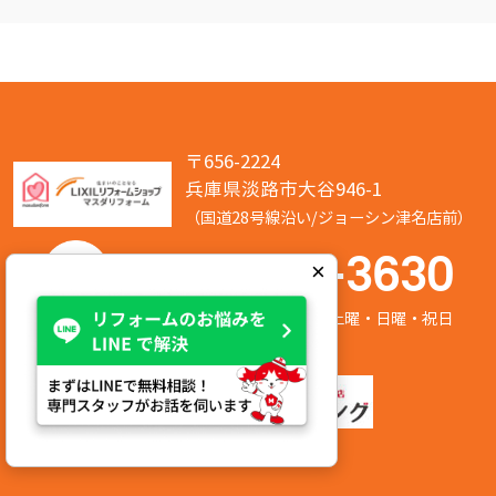
〒656-2224
兵庫県淡路市大谷946-1
（国道28号線沿い/ジョーシン津名店前）
050-7586-3630
×
営業時間:8:00～17:00 定休日:第2/第4土曜・日曜・祝日