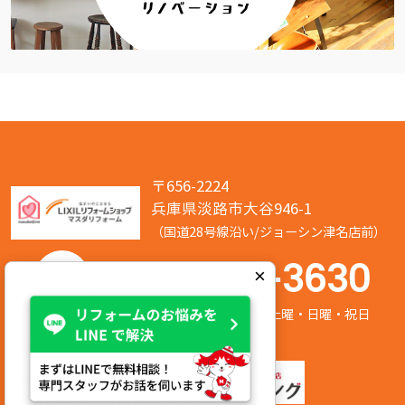
〒656-2224
兵庫県淡路市大谷946-1
（国道28号線沿い/ジョーシン津名店前）
050-7586-3630
×
営業時間:8:00～17:00 定休日:第2/第4土曜・日曜・祝日