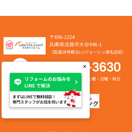
〒656-2224
兵庫県淡路市大谷946-1
（国道28号線沿い/ジョーシン津名店前）
050-7586-3630
×
営業時間:8:00～17:00 定休日:第2/第4土曜・日曜・祝日