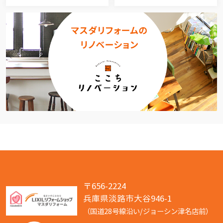
〒656-2224
兵庫県淡路市大谷946-1
（国道28号線沿い/ジョーシン津名店前）