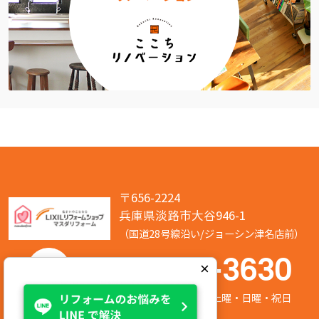
〒656-2224
兵庫県淡路市大谷946-1
（国道28号線沿い/ジョーシン津名店前）
050-7586-3630
×
営業時間:8:00～17:00 定休日:第2/第4土曜・日曜・祝日