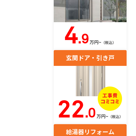
4
.9
万円~
（税込）
玄関ドア・引き戸
22
.0
万円~
（税込）
給湯器リフォーム