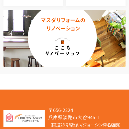
〒656-2224
兵庫県淡路市大谷946-1
（国道28号線沿い/ジョーシン津名店前）