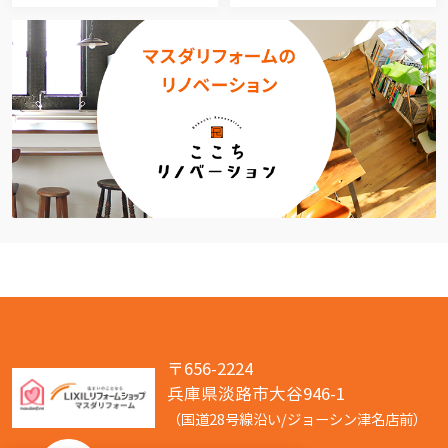
〒656-2224
兵庫県淡路市大谷946-1
（国道28号線沿い/ジョーシン津名店前）