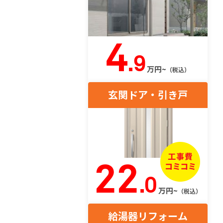
4
.9
万円~
（税込）
玄関ドア・引き戸
22
.0
万円~
（税込）
給湯器リフォーム