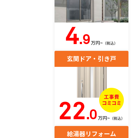
4
.9
万円~
（税込）
玄関ドア・引き戸
22
.0
万円~
（税込）
給湯器リフォーム