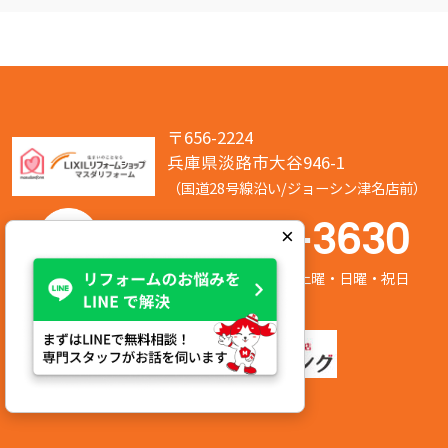
〒656-2224
兵庫県淡路市大谷946-1
（国道28号線沿い/ジョーシン津名店前）
050-7586-3630
×
営業時間:8:00～17:00 定休日:第2/第4土曜・日曜・祝日