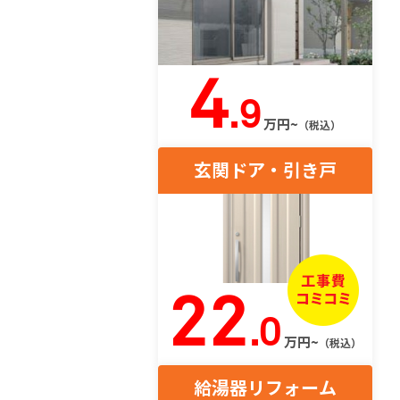
4
.9
万円~
（税込）
玄関ドア・引き戸
22
.0
万円~
（税込）
給湯器リフォーム