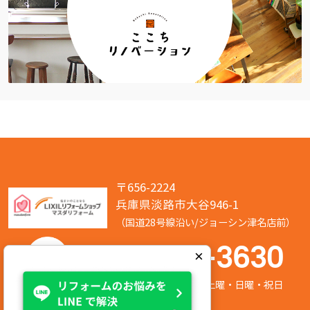
〒656-2224
兵庫県淡路市大谷946-1
（国道28号線沿い/ジョーシン津名店前）
050-7586-3630
×
営業時間:8:00～17:00 定休日:第2/第4土曜・日曜・祝日