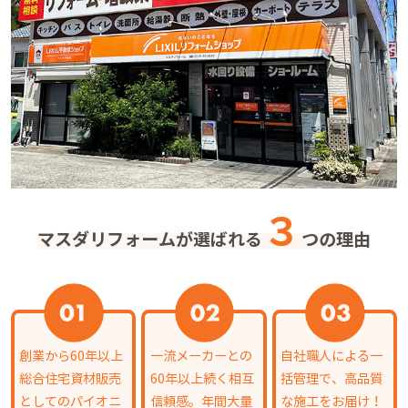
３
マスダリフォームが選ばれる
つの理由
創業から60年以上
一流メーカーとの
自社職人による一
総合住宅資材販売
60年以上続く相互
括管理で、高品質
としてのパイオニ
信頼感。年間大量
な施工をお届け！