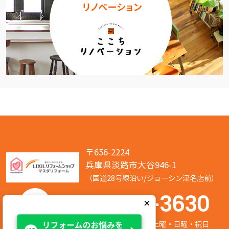
〒656-2224
兵庫県淡路市大谷946-1
（国道28号線沿い/ジョーシン津名店前）
050-7586-3630
×
営業時間:8:00～17:00 定休日:第2/第4土曜・日曜・祝日