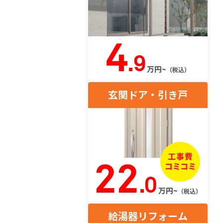
4
.9
万円~
（税込）
玄関ドア・引き戸
22
.0
万円~
（税込）
給湯器リフォーム