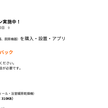
ン実施中！
0日 ◊
を
購入・設置・アプリ
器、厨房機器）
バック
ください。
信が必要です。
ィール・浴室暖房乾燥機）
310KB）