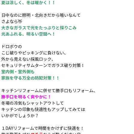
夏は涼しく、冬は暖かく！！
日中なのに照明・北向きだから暗いなんて
さよなら👋
大きなガラスで光をたっぷりと採りこみ
光あふれる、明るい空間へ！
ドロボウの
こじ破りやピッキングに負けない、
外から見えない採風ロック、
セキュリティサムターンでガラス破り対策！
室内側・室外側も
家族を守る万全の防犯対策！！
キッチンリフォームに併せて勝手口もリフォーム、
勝手口を明るく爽やかに！
冬場の冷気もシャットアウトして
キッチンの印象も快適性もアップしてみては
いかがでしょうか？
１DAYリフォームで時間をかけずに快適を！