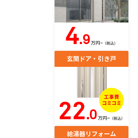
4
.9
万円~
（税込）
玄関ドア・引き戸
22
.0
万円~
（税込）
給湯器リフォーム